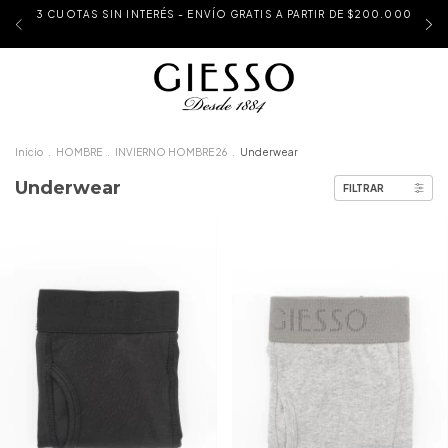
3 CUOTAS SIN INTERÉS - ENVÍO GRATIS A PARTIR DE $200.000
Inicio
.
HOMBRE
.
INVIERNO HOMBRE 26
.
Underwear
Underwear
FILTRAR