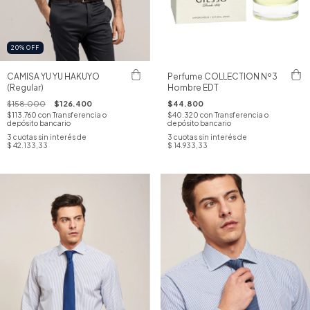
20
%
OFF
CAMISA YU YU HAKUYO
Perfume COLLECTION Nº3
(Regular)
Hombre EDT
$158.000
$126.400
$44.800
$113.760
con
Transferencia o
$40.320
con
Transferencia o
depósito bancario
depósito bancario
3
cuotas sin interés de
3
cuotas sin interés de
$ 42.133,33
$ 14.933,33