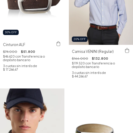
30
%
OFF
20
%
OFF
Cinturon ALF
Camisa VENINI (Regular)
$74.000
$51.800
$46.620
con
Transferencia o
$166.000
$132.800
depósito bancario
$119.520
con
Transferencia o
3
cuotas sin interés de
depósito bancario
$ 17.266,67
3
cuotas sin interés de
$ 44.266,67