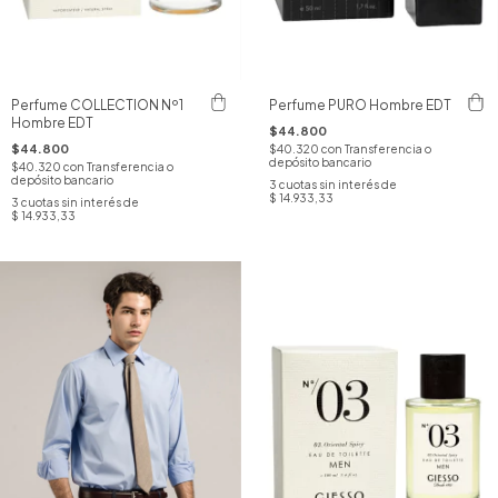
Perfume COLLECTION Nº1
Perfume PURO Hombre EDT
Hombre EDT
$44.800
$44.800
$40.320
con
Transferencia o
depósito bancario
$40.320
con
Transferencia o
depósito bancario
3
cuotas sin interés de
$ 14.933,33
3
cuotas sin interés de
$ 14.933,33