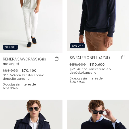
30
%
OFF
20
%
OFF
SWEATER ONELLI (AZUL)
REMERA SAWGRASS (Gris
melange)
$158.000
$110.600
$99.540
con
Transferencia o
$88.000
$70.400
depósito bancario
$63.360
con
Transferencia o
3
cuotas sin interés de
depósito bancario
$ 36.866,67
3
cuotas sin interés de
$ 23.466,67