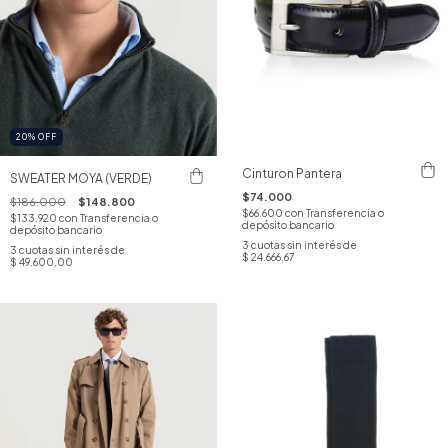
20
%
OFF
Cinturon Pantera
SWEATER MOYA (VERDE)
$74.000
$186.000
$148.800
$66.600
con
Transferencia o
$133.920
con
Transferencia o
depósito bancario
depósito bancario
3
cuotas sin interés de
3
cuotas sin interés de
$ 24.666,67
$ 49.600,00