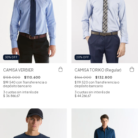
30
%
OFF
20
%
OFF
CAMISA VERBIER
CAMISA TORIKO (Regular)
$158.000
$110.600
$166.000
$132.800
$99.540
con
Transferencia o
$119.520
con
Transferencia o
depósito bancario
depósito bancario
3
cuotas sin interés de
3
cuotas sin interés de
$ 36.866,67
$ 44.266,67