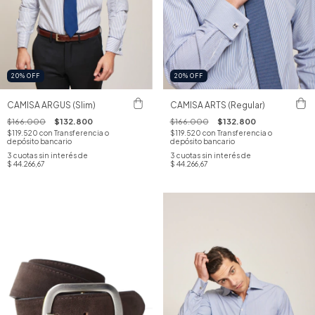
20
%
OFF
20
%
OFF
CAMISA ARGUS (Slim)
CAMISA ARTS (Regular)
$166.000
$132.800
$166.000
$132.800
$119.520
con
Transferencia o
$119.520
con
Transferencia o
depósito bancario
depósito bancario
3
cuotas sin interés de
3
cuotas sin interés de
$ 44.266,67
$ 44.266,67