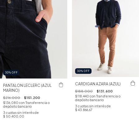
30
%
OFF
30
%
OFF
CARDIGAN AZARA (AZUL)
PANTALON LECLERC (AZUL
MARINO)
$188.000
$131.600
$118.440
con
Transferencia o
$216.000
$151.200
depósito bancario
$136.080
con
Transferencia o
3
cuotas sin interés de
depósito bancario
$ 43.866,67
3
cuotas sin interés de
$ 50.400,00