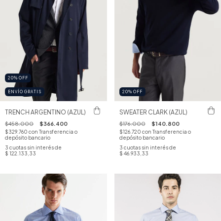
20
%
OFF
ENVÍO GRATIS
20
%
OFF
TRENCH ARGENTINO (AZUL)
SWEATER CLARK (AZUL)
$458.000
$366.400
$176.000
$140.800
$329.760
con
Transferencia o
$126.720
con
Transferencia o
depósito bancario
depósito bancario
3
cuotas sin interés de
3
cuotas sin interés de
$ 122.133,33
$ 46.933,33