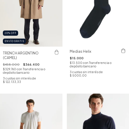
20
%
OFF
ENVÍO GRATIS
Medias Helix
TRENCH ARGENTINO
(CAMEL)
$15.000
$13.500
con
Transferencia o
$458.000
$366.400
depósito bancario
$329.760
con
Transferencia o
3
cuotas sin interés de
depósito bancario
$ 5000,00
3
cuotas sin interés de
$ 122.133,33