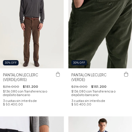
30
%
OFF
30
%
OFF
PANTALON LECLERC
PANTALON LECLERC
(VERDE/GRIS)
(VERDE)
$216.000
$151.200
$216.000
$151.200
$136.080
con
Transferencia o
$136.080
con
Transferencia o
depósito bancario
depósito bancario
3
cuotas sin interés de
3
cuotas sin interés de
$ 50.400,00
$ 50.400,00