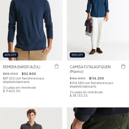
40
%
OFF
30
%
OFF
REMERA BAKER (AZUL)
CAMISA FUTALAUFQUEN
(Marino)
$88.000
$52.800
$166.000
$116.200
$47.520
con
Transferencia o
depósito bancario
$104.580
con
Transferencia o
depósito bancario
3
cuotas sin interés de
$ 17.600,00
3
cuotas sin interés de
$ 38.733,33