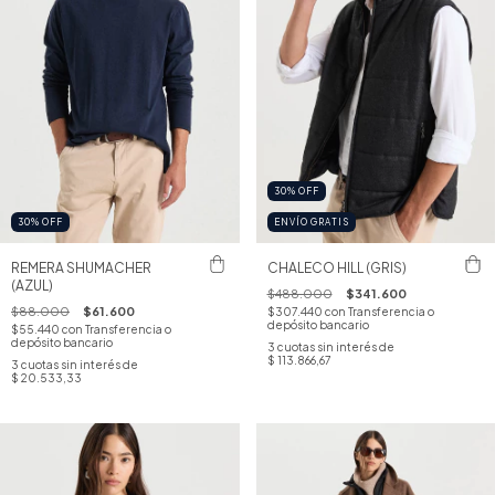
30
%
OFF
30
%
OFF
ENVÍO GRATIS
REMERA SHUMACHER
CHALECO HILL (GRIS)
(AZUL)
$488.000
$341.600
$88.000
$61.600
$307.440
con
Transferencia o
depósito bancario
$55.440
con
Transferencia o
depósito bancario
3
cuotas sin interés de
$ 113.866,67
3
cuotas sin interés de
$ 20.533,33