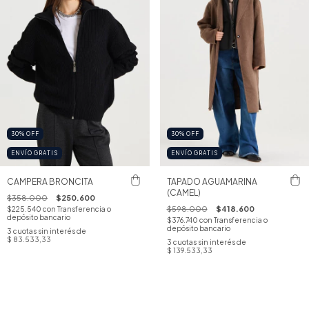
30
%
OFF
30
%
OFF
ENVÍO GRATIS
ENVÍO GRATIS
CAMPERA BRONCITA
TAPADO AGUAMARINA
(CAMEL)
$358.000
$250.600
$598.000
$418.600
$225.540
con
Transferencia o
depósito bancario
$376.740
con
Transferencia o
depósito bancario
3
cuotas sin interés de
$ 83.533,33
3
cuotas sin interés de
$ 139.533,33