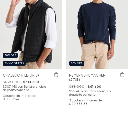
30
%
OFF
ENVÍO GRATIS
30
%
OFF
CHALECO HILL (GRIS)
REMERA SHUMACHER
(AZUL)
$488.000
$341.600
$88.000
$61.600
$307.440
con
Transferencia o
depósito bancario
$55.440
con
Transferencia o
depósito bancario
3
cuotas sin interés de
$ 113.866,67
3
cuotas sin interés de
$ 20.533,33