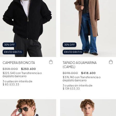
30
%
OFF
30
%
OFF
ENVÍO GRATIS
ENVÍO GRATIS
CAMPERA BRONCITA
TAPADO AGUAMARINA
(CAMEL)
$358.000
$250.600
$598.000
$418.600
$225.540
con
Transferencia o
depósito bancario
$376.740
con
Transferencia o
depósito bancario
3
cuotas sin interés de
$ 83.533,33
3
cuotas sin interés de
$ 139.533,33