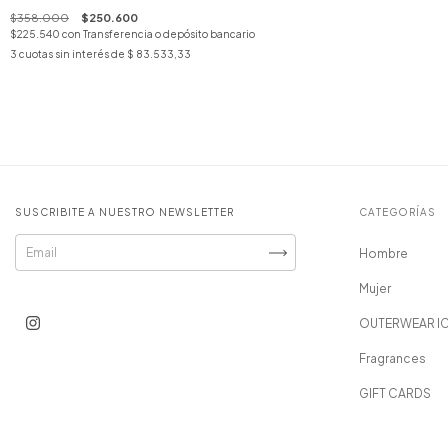
$358.000
$250.600
$225.540
con
Transferencia o depósito bancario
3
cuotas sin interés de
$ 83.533,33
SUSCRIBITE A NUESTRO NEWSLETTER
CATEGORÍAS
Hombre
Mujer
OUTERWEAR I
Fragrances
GIFT CARDS