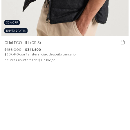
30
%
OFF
ENVÍO GRATIS
CHALECO HILL (GRIS)
$488.000
$341.600
$307.440
con
Transferencia o depósito bancario
3
cuotas sin interés de
$ 113.866,67