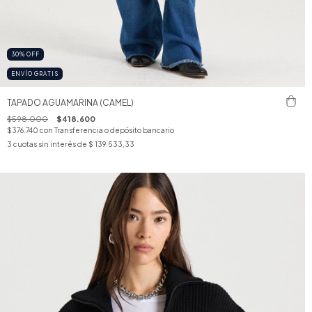
30
%
OFF
ENVÍO GRATIS
TAPADO AGUAMARINA (CAMEL)
$598.000
$418.600
$376.740
con
Transferencia o depósito bancario
3
cuotas sin interés de
$ 139.533,33