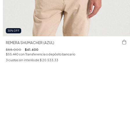
30
%
OFF
REMERA SHUMACHER (AZUL)
$88.000
$61.600
$55.440
con
Transferencia o depósito bancario
3
cuotas sin interés de
$ 20.533,33