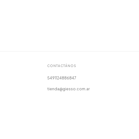
CONTACTÁNOS
5491124886847
tienda@giesso.com.ar